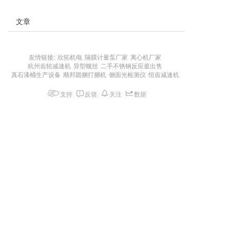
文章
友情链接:
欣拓机电
隔膜计量泵厂家
离心机厂家
杭州齿轮减速机
异型螺丝
二手不锈钢反应釜出售
真石漆桶生产设备
顺邦圆捆打捆机
侧面光检测仪
恒齿减速机
支持
反馈
关注
数据