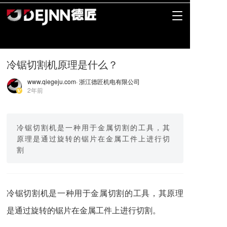
400-0577-161
0577-63615566
T
o
g
g
l
冷锯切割机原理是什么？
e
n
www.qiegeju.com
· 浙江德匠机电有限公司
a
2年前
v
i
g
冷锯切割机是一种用于金属切割的工具，其
a
t
原理是通过旋转的锯片在金属工件上进行切
i
割
o
n
冷锯切割机是一种用于金属切割的工具，其原理
是通过旋转的锯片在金属工件上进行切割。