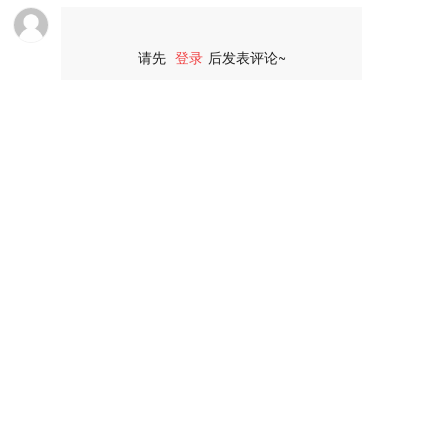
请先
登录
后发表评论~
评论
浙江省温州市平阳县昆阳镇闸桥路235号圣诺小微园
陈先生
15057581282
Copyright © 版权所有 浙江德匠机电有限公司 All Rights 
Reserved.
浙ICP备2023037781号