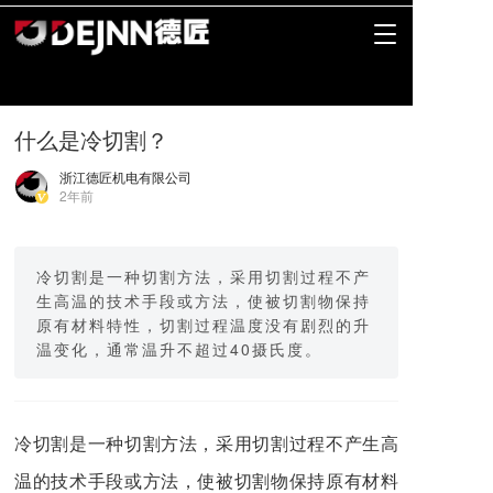
400-0577-161
0577-63615566
T
o
g
g
l
什么是冷切割？
e
n
浙江德匠机电有限公司
a
2年前
v
i
g
冷切割是一种切割方法，采用切割过程不产
a
t
生高温的技术手段或方法，使被切割物保持
i
原有材料特性，切割过程温度没有剧烈的升
o
温变化，通常温升不超过40摄氏度。
n
冷切割是一种切割方法，采用切割过程不产生高
温的技术手段或方法，使被切割物保持原有材料